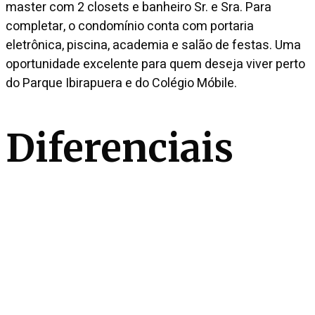
master com 2 closets e banheiro Sr. e Sra. Para
completar, o condomínio conta com portaria
eletrônica, piscina, academia e salão de festas. Uma
oportunidade excelente para quem deseja viver perto
do Parque Ibirapuera e do Colégio Móbile.
Diferenciais
Closet
Venda
R$ 5.480.000
Locação
R$ 25.000/mês
Condomínio
R$ 9.000
IPTU mensal
R$ 4.426