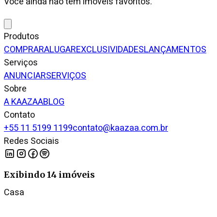
Você ainda não tem imóveis favoritos.
Produtos
COMPRAR
ALUGAR
EXCLUSIVIDADES
LANÇAMENTOS
Serviços
ANUNCIAR
SERVIÇOS
Sobre
A KAAZAA
BLOG
Contato
+55 11 5199 1199
contato@kaazaa.com.br
Redes Sociais
Exibindo
14
imóveis
Casa