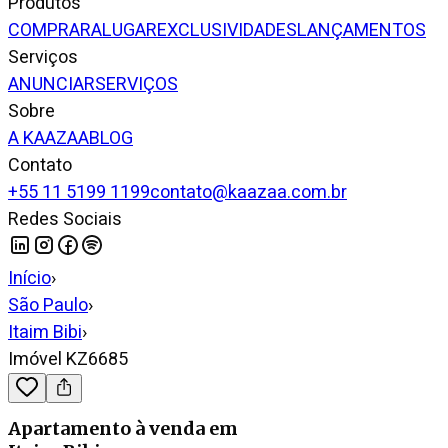
Produtos
COMPRAR
ALUGAR
EXCLUSIVIDADES
LANÇAMENTOS
Serviços
ANUNCIAR
SERVIÇOS
Sobre
A KAAZAA
BLOG
Contato
+55 11 5199 1199
contato@kaazaa.com.br
Redes Sociais
Início
›
São Paulo
›
Itaim Bibi
›
Imóvel KZ6685
Apartamento
à venda
em