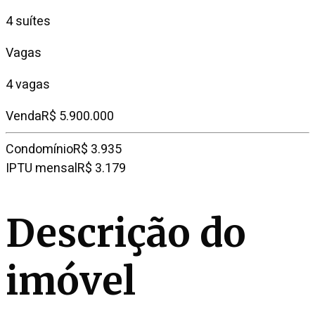
4 suítes
Vagas
4 vagas
Venda
R$ 5.900.000
Condomínio
R$ 3.935
IPTU mensal
R$ 3.179
Descrição do
imóvel