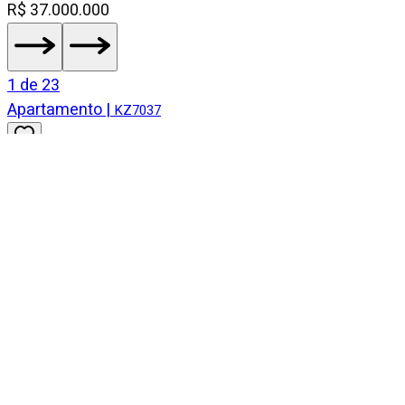
R$ 37.000.000
1
de
23
Apartamento
|
KZ7037
Itaim Bibi
495 m² | 4 suítes | 7 vagas
Venda
R$ 20.000.000
1
de
26
Apartamento Garden
|
KZ6780
Itaim Bibi